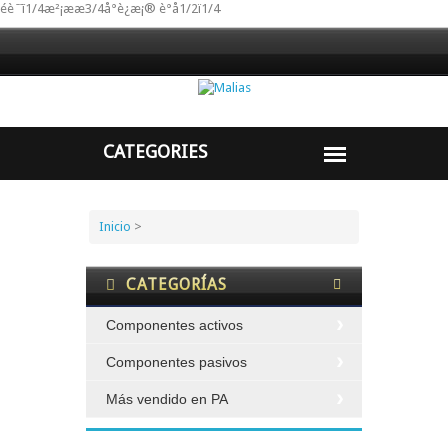
éè ̄ ̄ï1/4æ²¡ææ3/4å°è¿æ¡® è°å1/2ï1/4
Inicio
>
CATEGORÍAS
Componentes activos
Componentes pasivos
Más vendido en PA