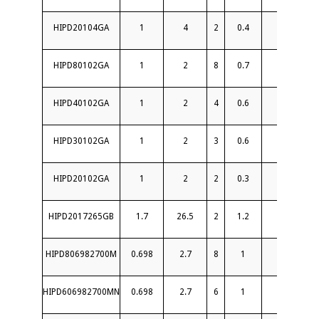
HIPD20104GA
1
4
2
0.4
22
HIPD80102GA
1
2
8
0.7
20
HIPD40102GA
1
2
4
0.6
20
HIPD30102GA
1
2
3
0.6
18
HIPD20102GA
1
2
2
0.3
22
HIPD2017265GB
1.7
26.5
2
1.2
16
HIPD806982700M
0.698
2.7
8
1
20
HIPD606982700MN
0.698
2.7
6
1
18