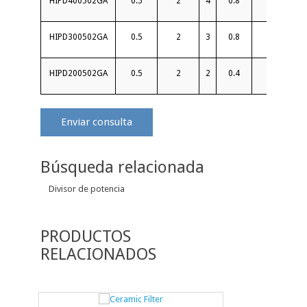
HIPD400502GA
0.5
2
4
0.8
22
HIPD300502GA
0.5
2
3
0.8
22
HIPD200502GA
0.5
2
2
0.4
20
Enviar consulta
Búsqueda relacionada
Divisor de potencia
PRODUCTOS
RELACIONADOS