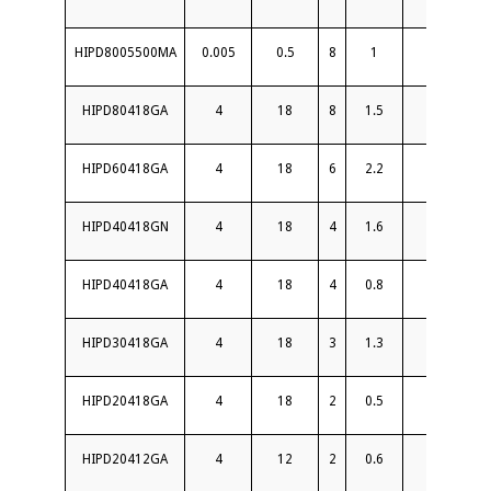
HIPD8005500MA
0.005
0.5
8
1
20
HIPD80418GA
4
18
8
1.5
18
HIPD60418GA
4
18
6
2.2
16
HIPD40418GN
4
18
4
1.6
18
HIPD40418GA
4
18
4
0.8
19
HIPD30418GA
4
18
3
1.3
18
HIPD20418GA
4
18
2
0.5
20
HIPD20412GA
4
12
2
0.6
20