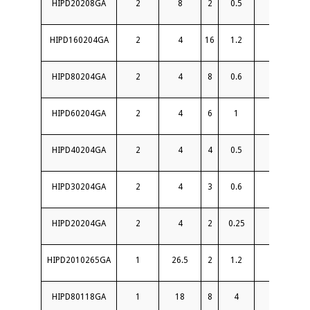
HIPD20208GA
2
8
2
0.5
22
HIPD160204GA
2
4
16
1.2
18
HIPD80204GA
2
4
8
0.6
22
HIPD60204GA
2
4
6
1
20
HIPD40204GA
2
4
4
0.5
20
HIPD30204GA
2
4
3
0.6
18
HIPD20204GA
2
4
2
0.25
23
HIPD2010265GA
1
26.5
2
1.2
16
HIPD80118GA
1
18
8
4
15