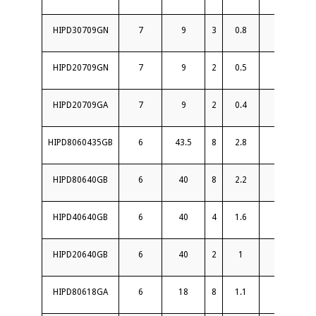
HIPD30709GN
7
9
3
0.8
18
HIPD20709GN
7
9
2
0.5
20
HIPD20709GA
7
9
2
0.4
21
HIPD8060435GB
6
43.5
8
2.8
15
HIPD80640GB
6
40
8
2.2
15
HIPD40640GB
6
40
4
1.6
15
HIPD20640GB
6
40
2
1
16
HIPD80618GA
6
18
8
1.1
20