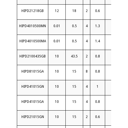
HIPD21218GB
12
18
2
0.6
18
HIPD4010500MN
0.01
0.5
4
1.3
15
HIPD4010500MA
0.01
0.5
4
1.4
22
HIPD2100435GB
10
43.5
2
0.8
16
HIPD81015GA
10
15
8
0.8
20
HIPD41015GN
10
15
4
1
18
HIPD41015GA
10
15
4
0.8
18
HIPD21015GN
10
15
2
0.6
18