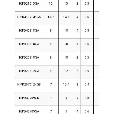
HIPD21015GA
10
15
2
0.5
18
HIPD4107145GA
10.7
14.5
4
0.6
20
HIPD40818GA
8
18
4
0.8
19
HIPD30818GA
8
18
3
0.6
18
HIPD20818GA
8
18
2
0.5
20
HIPD20812GA
8
12
2
0.5
18
HIPD2070124GB
7
12.4
2
0.4
20
HIPD40709GN
7
9
4
0.8
20
HIPD40709GA
7
9
4
0.6
20