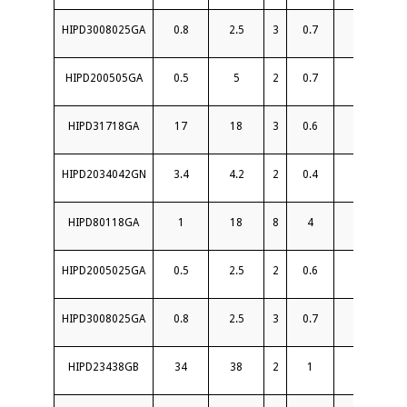
HIPD3008025GA
0.8
2.5
3
0.7
20
HIPD200505GA
0.5
5
2
0.7
20
HIPD31718GA
17
18
3
0.6
18
HIPD2034042GN
3.4
4.2
2
0.4
20
HIPD80118GA
1
18
8
4
15
HIPD2005025GA
0.5
2.5
2
0.6
20
HIPD3008025GA
0.8
2.5
3
0.7
20
HIPD23438GB
34
38
2
1
16