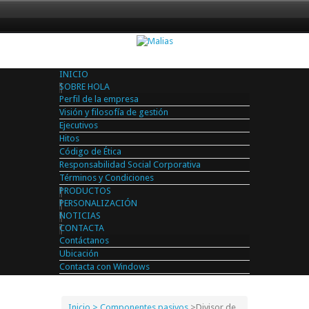
INICIO
SOBRE HOLA
Perfil de la empresa
Visión y filosofía de gestión
Ejecutivos
Hitos
Código de Ética
Responsabilidad Social Corporativa
Términos y Condiciones
PRODUCTOS
PERSONALIZACIÓN
NOTICIAS
CONTACTA
Contáctanos
Ubicación
Contacta con Windows
Inicio
> Componentes pasivos
>
Divisor de