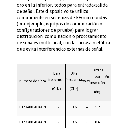
oro en la inferior, todos para entrada/salida
de señal. Este dispositivo se utiliza
comúnmente en sistemas de RF/microondas
(por ejemplo, equipos de comunicación o
configuraciones de prueba) para lograr
distribución, combinación o procesamiento
de señales multicanal, con la carcasa metálica
que evita interferencias externas de señal.
Pérdida
Baja
Alta
por
Aislamiento
frecuencia.
frecuencia.
Número de pieza
Way
inserción
(dB)
(EN
(GHz)
(GHz)
(dB)
HIPD4007036GN
0.7
3.6
4
1.2
20
HIPD2007036GN
0.7
3.6
2
0.6
20