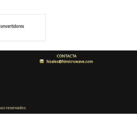
onvertidores
Acopladores
C
CONTACTA
:
hisales@himicrowave.com
os reservados