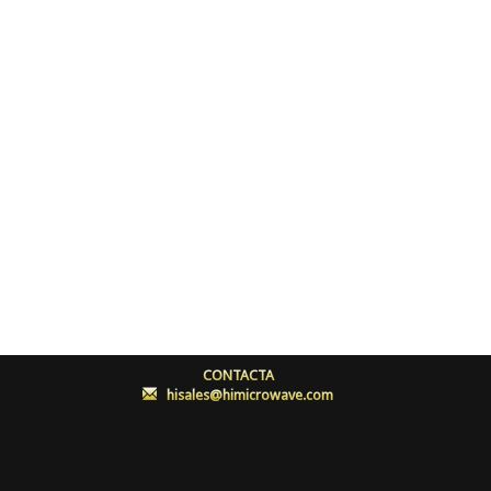
CONTACTA
:
hisales@himicrowave.com