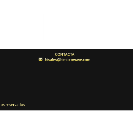
CONTACTA
:
hisales@himicrowave.com
os reservados