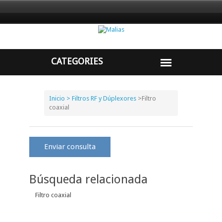
Inicio
> Filtros RF y Dúplexores
>
Filtro
coaxial
Enviar consulta
Búsqueda relacionada
Filtro coaxial