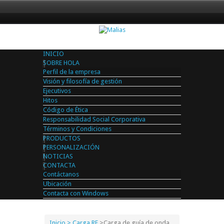
INICIO
SOBRE HOLA
Perfil de la empresa
Visión y filosofía de gestión
Ejecutivos
Hitos
Código de Ética
Responsabilidad Social Corporativa
Términos y Condiciones
PRODUCTOS
PERSONALIZACIÓN
NOTICIAS
CONTACTA
Contáctanos
Ubicación
Contacta con Windows
Inicio
> Carga RF
>
Carga de guía de onda